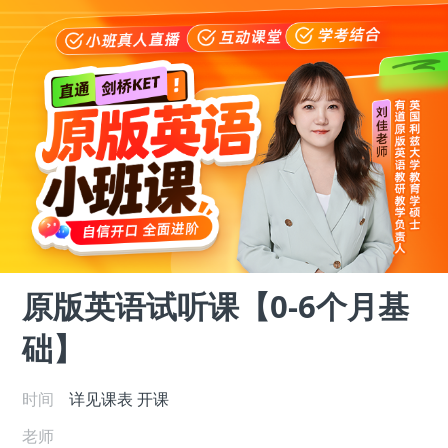
原版英语试听课【0-6个月基
础】
时间
详见课表
开课
老师