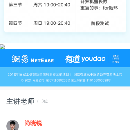
主讲老师
3位
尚晓锐