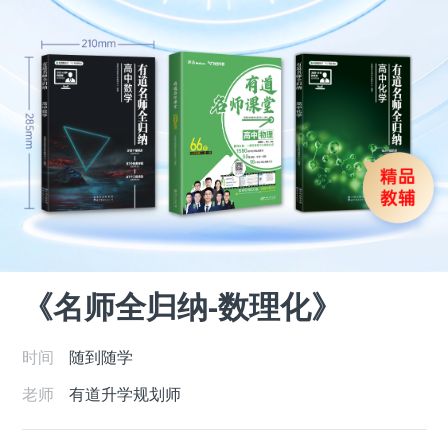
《名师全归纳-数理化》
时间
随到随学
老师
有道升学规划师