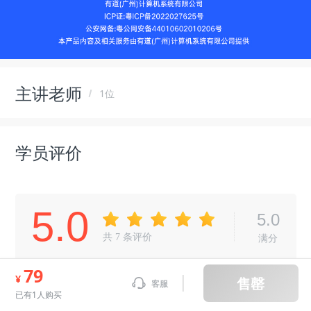
主讲老师
1位
学员评价
5.0
5.0
共
7
条评价
满分
79
往期评价
¥
售罄
客服
已有1人购买