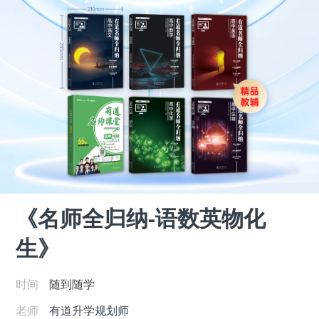
《名师全归纳-语数英物化
生》
时间
随到随学
老师
有道升学规划师