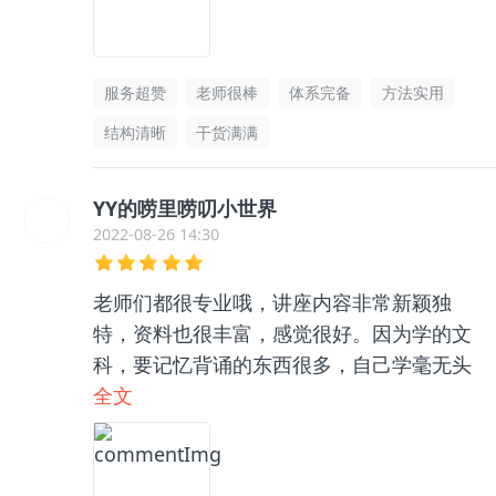
服务超赞
老师很棒
体系完备
方法实用
结构清晰
干货满满
YY的唠里唠叨小世界
2022-08-26 14:30
老师们都很专业哦，讲座内容非常新颖独
特，资料也很丰富，感觉很好。因为学的文
科，要记忆背诵的东西很多，自己学毫无头
绪，和咨询老师聊了之后收获很大，逻辑框
全文
架清晰了很多，总之很推荐👍🏻