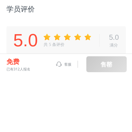
学员评价
5.0
5.0
共
5
条评价
满分
免费
往期评价
售罄
客服
已有312人报名
王晟伊
2022-08-27 07:43
完全掌握
老师很棒
干货满满
服务超赞