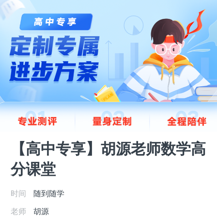
【高中专享】胡源老师数学高
分课堂
时间
随到随学
老师
胡源