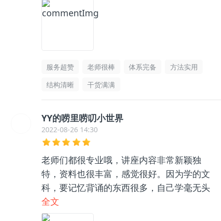
服务超赞
老师很棒
体系完备
方法实用
结构清晰
干货满满
YY的唠里唠叨小世界
2022-08-26 14:30
老师们都很专业哦，讲座内容非常新颖独
特，资料也很丰富，感觉很好。因为学的文
科，要记忆背诵的东西很多，自己学毫无头
绪，和咨询老师聊了之后收获很大，逻辑框
全文
架清晰了很多，总之很推荐👍🏻