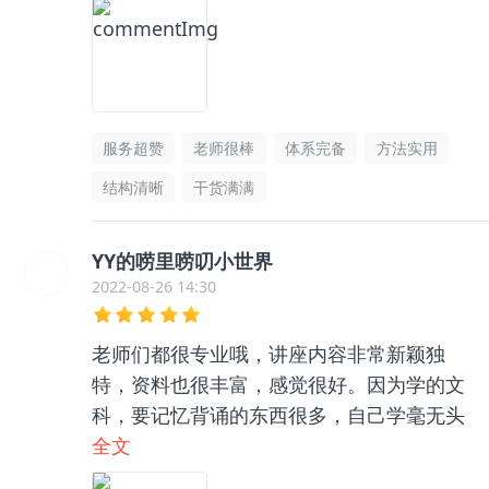
服务超赞
老师很棒
体系完备
方法实用
结构清晰
干货满满
YY的唠里唠叨小世界
2022-08-26 14:30
老师们都很专业哦，讲座内容非常新颖独
特，资料也很丰富，感觉很好。因为学的文
科，要记忆背诵的东西很多，自己学毫无头
绪，和咨询老师聊了之后收获很大，逻辑框
全文
架清晰了很多，总之很推荐👍🏻