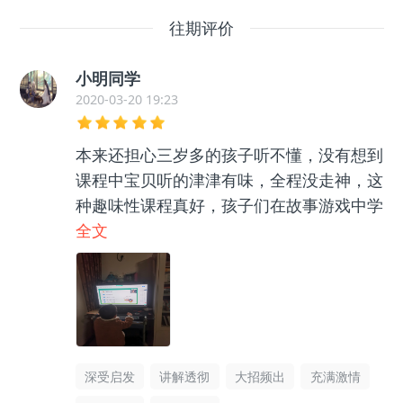
往期评价
小明同学
2020-03-20 19:23
本来还担心三岁多的孩子听不懂，没有想到
课程中宝贝听的津津有味，全程没走神，这
种趣味性课程真好，孩子们在故事游戏中学
会围棋和数学知识，还能学会成语。
全文
深受启发
讲解透彻
大招频出
充满激情