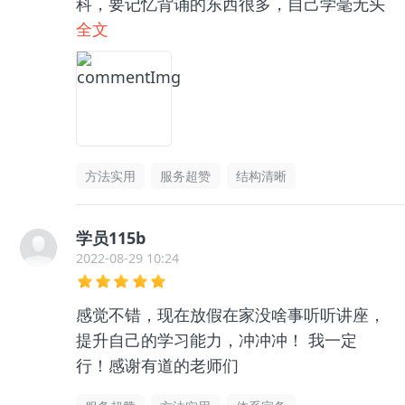
科，要记忆背诵的东西很多，自己学毫无头
绪，和咨询老师聊了之后收获很大，逻辑框
全文
架清晰了很多，总之很推荐👍🏻
方法实用
服务超赞
结构清晰
学员115b
2022-08-29 10:24
感觉不错，现在放假在家没啥事听听讲座，
提升自己的学习能力，冲冲冲！ 我一定
行！感谢有道的老师们