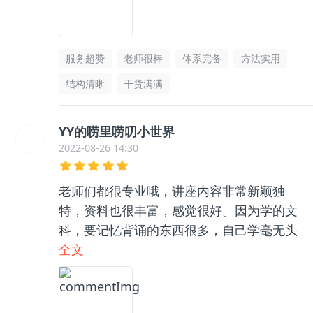
服务超赞
老师很棒
体系完备
方法实用
结构清晰
干货满满
YY的唠里唠叨小世界
2022-08-26 14:30
老师们都很专业哦，讲座内容非常新颖独
特，资料也很丰富，感觉很好。因为学的文
科，要记忆背诵的东西很多，自己学毫无头
绪，和咨询老师聊了之后收获很大，逻辑框
全文
架清晰了很多，总之很推荐👍🏻