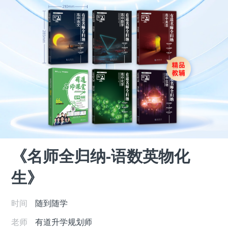
《名师全归纳-语数英物化
生》
时间
随到随学
老师
有道升学规划师