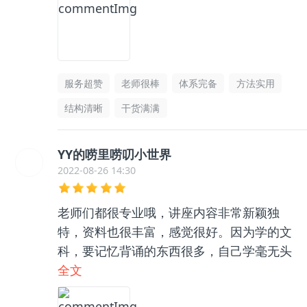
服务超赞
老师很棒
体系完备
方法实用
结构清晰
干货满满
YY的唠里唠叨小世界
2022-08-26 14:30
老师们都很专业哦，讲座内容非常新颖独
特，资料也很丰富，感觉很好。因为学的文
科，要记忆背诵的东西很多，自己学毫无头
绪，和咨询老师聊了之后收获很大，逻辑框
全文
架清晰了很多，总之很推荐👍🏻