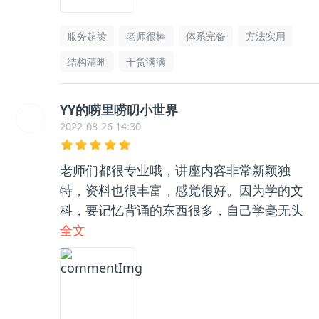
服务超赞
老师很棒
体系完备
方法实用
结构清晰
干货满满
YY的唠里唠叨小世界
2022-08-26 14:30
老师们都很专业哦，讲座内容非常新颖独
特，资料也很丰富，感觉很好。因为学的文
科，要记忆背诵的东西很多，自己学毫无头
绪，和咨询老师聊了之后收获很大，逻辑框
全文
架清晰了很多，总之很推荐👍🏻