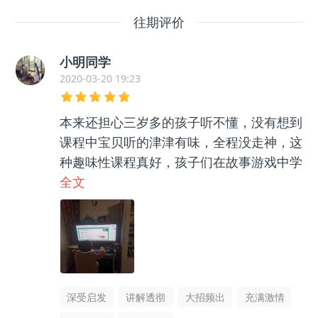
往期评价
小明同学
2020-03-20 19:23
本来还担心三岁多的孩子听不懂，没有想到
课程中宝贝听的津津有味，全程没走神，这
种趣味性课程真好，孩子们在故事游戏中学
会围棋和数学知识，还能学会成语。
全文
深受启发
讲解透彻
大招频出
充满激情