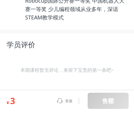
Robocup国际公开赛一等奖 中国机器人大
赛一等奖 少儿编程领域从业多年，深谙
STEAM教学模式
学员评价
本期课程暂无评论，来留下宝贵的第一条吧~
3
售罄
客服
课程表
¥
操作网址
课程表