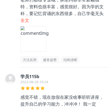
特，资料也很丰富，感觉很好。因为学的文
科，要记忆背诵的东西很多，自己学毫无头
绪，和咨询老师聊了之后收获很大，逻辑框
全文
架清晰了很多，总之很推荐👍🏻
方法实用
服务超赞
结构清晰
学员115b
2022-08-29 10:24
感觉不错，现在放假在家没啥事听听讲座，
提升自己的学习能力，冲冲冲！ 我一定