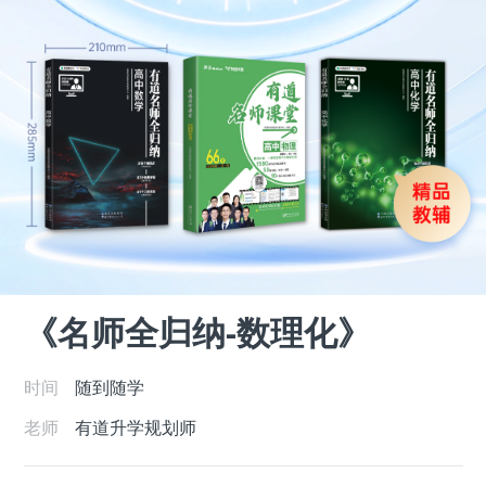
《名师全归纳-数理化》
时间
随到随学
老师
有道升学规划师