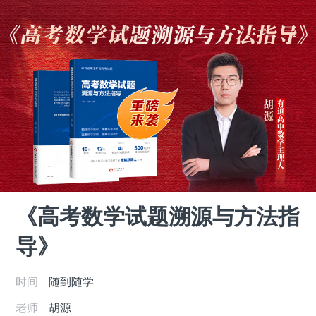
《高考数学试题溯源与方法指
导》
时间
随到随学
老师
胡源