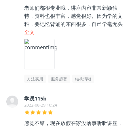
老师们都很专业哦，讲座内容非常新颖独
特，资料也很丰富，感觉很好。因为学的文
科，要记忆背诵的东西很多，自己学毫无头
绪，和咨询老师聊了之后收获很大，逻辑框
全文
架清晰了很多，总之很推荐👍🏻
方法实用
服务超赞
结构清晰
学员115b
2022-08-29 10:24
感觉不错，现在放假在家没啥事听听讲座，