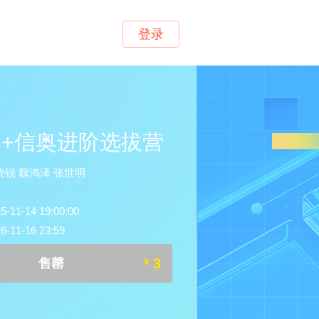
登录
++信奥进阶选拔营
锐 魏鸿泽 张世明
1-14 19:00:00
11-16 23:59
3
售罄
¥