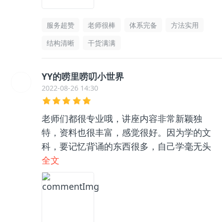
服务超赞
老师很棒
体系完备
方法实用
结构清晰
干货满满
YY的唠里唠叨小世界
2022-08-26 14:30
老师们都很专业哦，讲座内容非常新颖独
特，资料也很丰富，感觉很好。因为学的文
科，要记忆背诵的东西很多，自己学毫无头
绪，和咨询老师聊了之后收获很大，逻辑框
全文
架清晰了很多，总之很推荐👍🏻