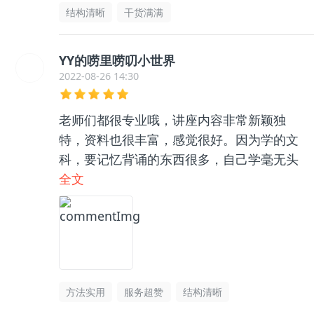
结构清晰
干货满满
YY的唠里唠叨小世界
2022-08-26 14:30
老师们都很专业哦，讲座内容非常新颖独
特，资料也很丰富，感觉很好。因为学的文
科，要记忆背诵的东西很多，自己学毫无头
绪，和咨询老师聊了之后收获很大，逻辑框
全文
架清晰了很多，总之很推荐👍🏻
方法实用
服务超赞
结构清晰