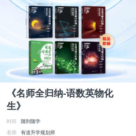
《名师全归纳-语数英物化
生》
时间
随到随学
老师
有道升学规划师