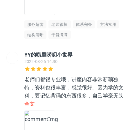
服务超赞
老师很棒
体系完备
方法实用
结构清晰
干货满满
YY的唠里唠叨小世界
2022-08-26 14:30
老师们都很专业哦，讲座内容非常新颖独
特，资料也很丰富，感觉很好。因为学的文
科，要记忆背诵的东西很多，自己学毫无头
绪，和咨询老师聊了之后收获很大，逻辑框
全文
架清晰了很多，总之很推荐👍🏻