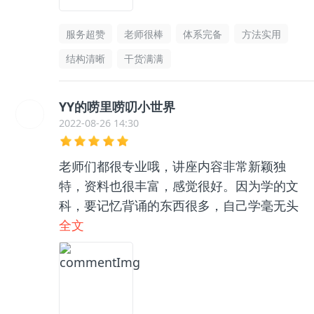
服务超赞
老师很棒
体系完备
方法实用
结构清晰
干货满满
YY的唠里唠叨小世界
2022-08-26 14:30
老师们都很专业哦，讲座内容非常新颖独
特，资料也很丰富，感觉很好。因为学的文
科，要记忆背诵的东西很多，自己学毫无头
绪，和咨询老师聊了之后收获很大，逻辑框
全文
架清晰了很多，总之很推荐👍🏻