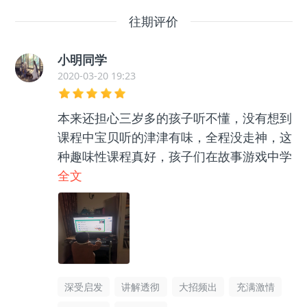
往期评价
小明同学
2020-03-20 19:23
本来还担心三岁多的孩子听不懂，没有想到
课程中宝贝听的津津有味，全程没走神，这
种趣味性课程真好，孩子们在故事游戏中学
会围棋和数学知识，还能学会成语。
全文
深受启发
讲解透彻
大招频出
充满激情