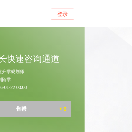
登录
长快速咨询通道
道升学规划师
到随学
01-22 00:00
0
售罄
¥