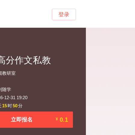
登录
·高分作文私教
闻教研室
到随学
12-31 19:20
天
15
时
50
分
0.1
立即报名
¥