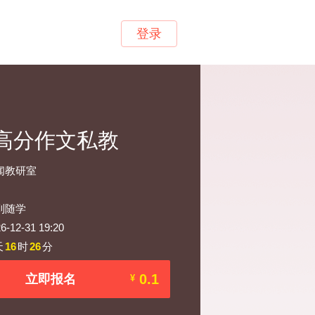
登录
·高分作文私教
闻教研室
到随学
12-31 19:20
天
16
时
26
分
0.1
立即报名
¥