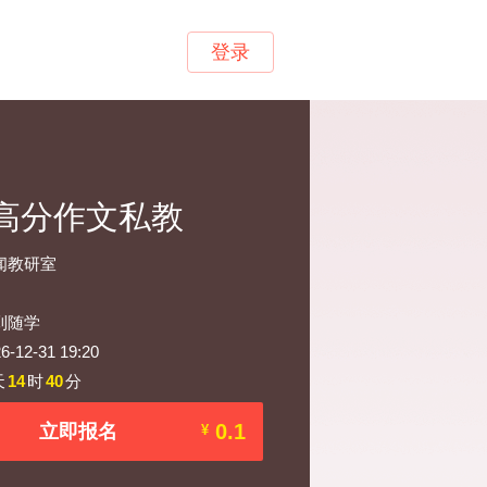
登录
·高分作文私教
闻教研室
到随学
12-31 19:20
天
14
时
40
分
0.1
立即报名
¥