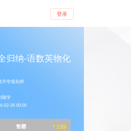
登录
全归纳-语数英物化
道升学规划师
到随学
02-26 00:00
139
售罄
¥