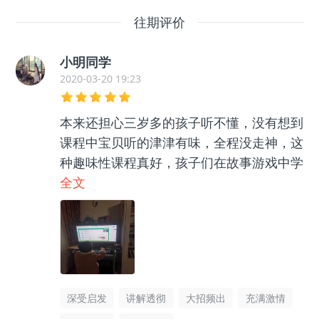
往期评价
小明同学
2020-03-20 19:23
本来还担心三岁多的孩子听不懂，没有想到
课程中宝贝听的津津有味，全程没走神，这
种趣味性课程真好，孩子们在故事游戏中学
会围棋和数学知识，还能学会成语。
全文
深受启发
讲解透彻
大招频出
充满激情