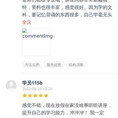
特，资料也很丰富，感觉很好。因为学的文
科，要记忆背诵的东西很多，自己学毫无头
绪，和咨询老师聊了之后收获很大，逻辑框
全文
架清晰了很多，总之很推荐👍🏻
方法实用
服务超赞
结构清晰
学员115b
2022-08-29 10:24
感觉不错，现在放假在家没啥事听听讲座，
提升自己的学习能力，冲冲冲！ 我一定