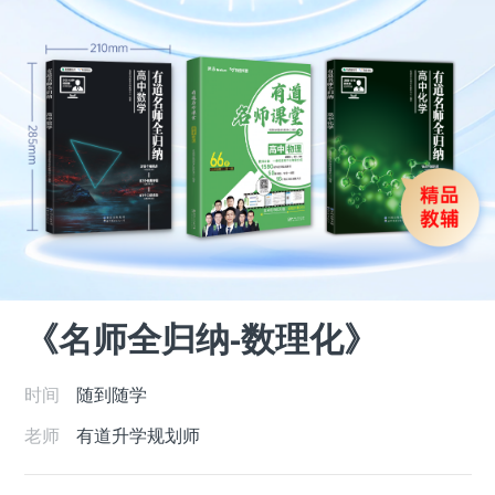
《名师全归纳-数理化》
时间
随到随学
老师
有道升学规划师