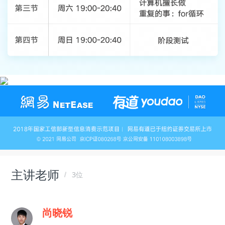
主讲老师
3位
尚晓锐