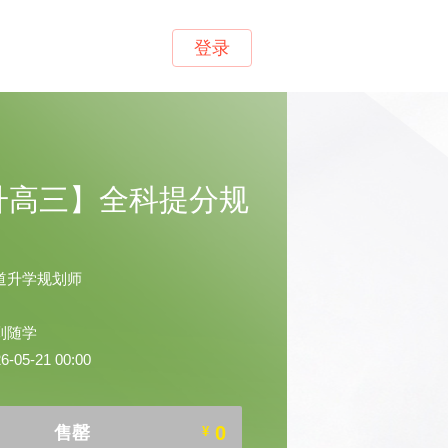
登录
升高三】全科提分规
道升学规划师
到随学
05-21 00:00
0
售罄
¥