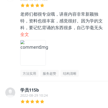
老师们都很专业哦，讲座内容非常新颖独
特，资料也很丰富，感觉很好。因为学的文
科，要记忆背诵的东西很多，自己学毫无头
绪，和咨询老师聊了之后收获很大，逻辑框
全文
架清晰了很多，总之很推荐👍🏻
方法实用
服务超赞
结构清晰
学员115b
2022-08-29 10:24