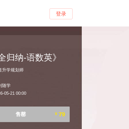
登录
全归纳-语数英》
道升学规划师
到随学
05-21 00:00
79
售罄
¥