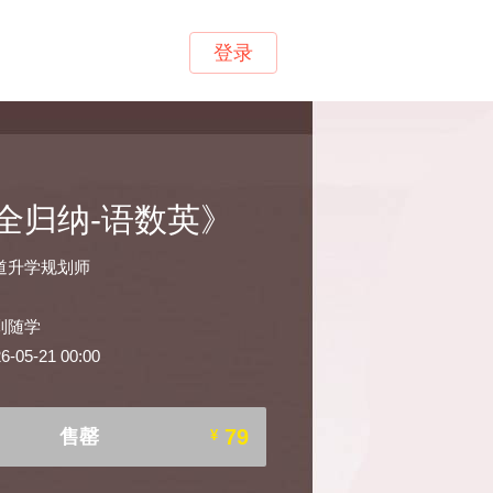
登录
全归纳-语数英》
道升学规划师
到随学
05-21 00:00
79
售罄
¥