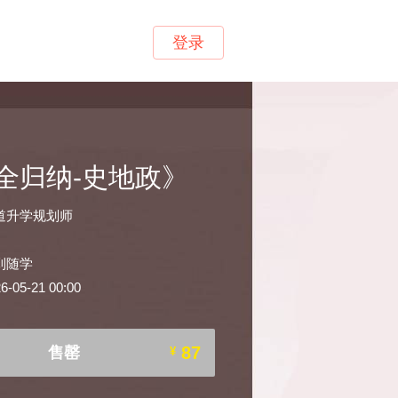
登录
全归纳-史地政》
道升学规划师
到随学
05-21 00:00
87
售罄
¥