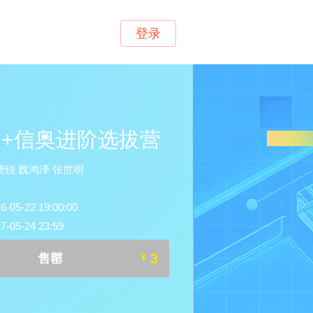
登录
++信奥进阶选拔营
锐 魏鸿泽 张世明
5-22 19:00:00
05-24 23:59
3
售罄
¥