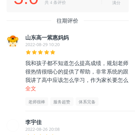
共
4
条评价
满分
往期评价
山东高一紫惠妈妈
2022-08-29 10:20
我和孩子都不知道怎么提高成绩，规划老师
很热情很细心的提供了帮助，非常系统的跟
我讲了高中应该怎么学习，作为家长要怎么
帮助孩子等等很多东西，孩子和我都没有那
全文
么迷茫了，非常感谢老师的帮助指导，很有
老师很棒
服务超赞
体系完备
用的
李宇佳
2022-08-26 20:08