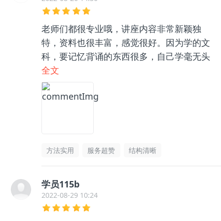
老师们都很专业哦，讲座内容非常新颖独
特，资料也很丰富，感觉很好。因为学的文
科，要记忆背诵的东西很多，自己学毫无头
绪，和咨询老师聊了之后收获很大，逻辑框
全文
架清晰了很多，总之很推荐👍🏻
方法实用
服务超赞
结构清晰
学员115b
2022-08-29 10:24