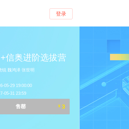
登录
++信奥进阶选拔营
锐 魏鸿泽 张世明
5-29 19:00:00
05-31 23:59
3
售罄
¥