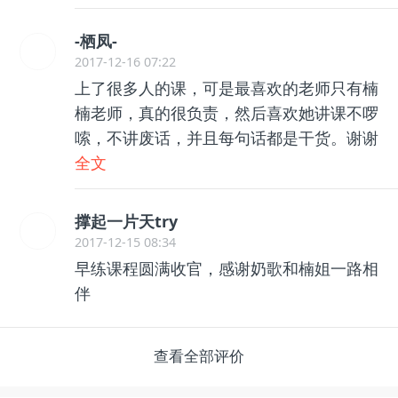
-栖凤-
2017-12-16 07:22
上了很多人的课，可是最喜欢的老师只有楠
楠老师，真的很负责，然后喜欢她讲课不啰
嗦，不讲废话，并且每句话都是干货。谢谢
楠楠
全文
撑起一片天try
2017-12-15 08:34
早练课程圆满收官，感谢奶歌和楠姐一路相
伴
查看全部评价