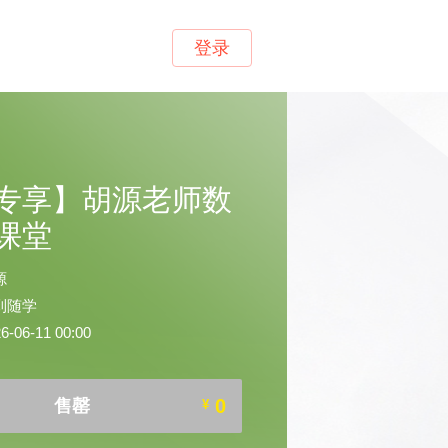
登录
专享】胡源老师数
课堂
源
到随学
06-11 00:00
0
售罄
¥