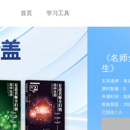
首页
学习工具
《名师
生》
主讲老师：有
课时数量：8
开课时间：随
有效期至：2026-
已报名
0
人