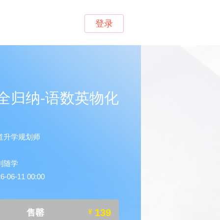
登录
全归纳-语数英物化
道升学规划师
到随学
06-11 00:00
139
售罄
¥