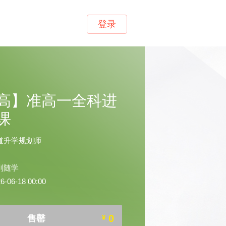
登录
高】准高一全科进
课
道升学规划师
到随学
06-18 00:00
0
售罄
¥