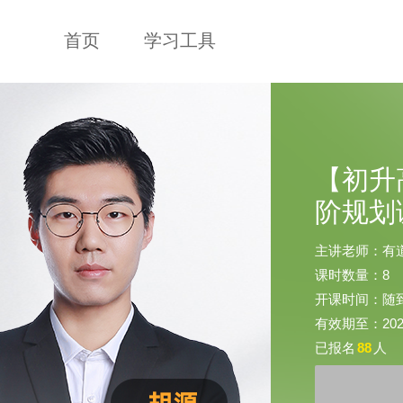
首页
学习工具
【初升
阶规划
主讲老师：有
课时数量：8
开课时间：随
有效期至：2026-
已报名
88
人