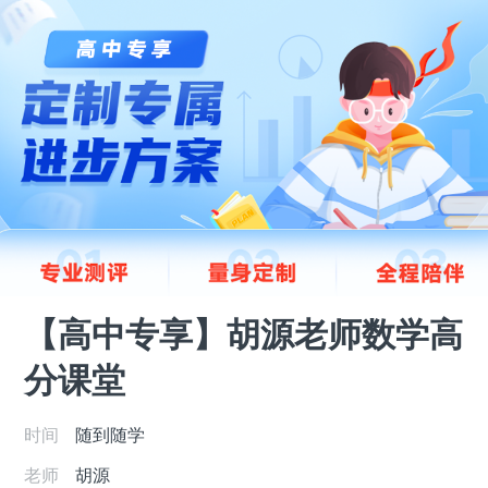
【高中专享】胡源老师数学高
分课堂
时间
随到随学
老师
胡源