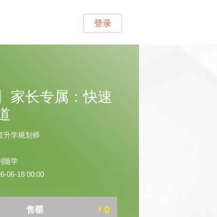
登录
〗家长专属：快速
道
道升学规划师
到随学
06-18 00:00
0
售罄
¥