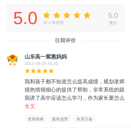
5.0
5.0
共
4
条评价
满分
往期评价
山东高一紫惠妈妈
2022-08-29 10:20
我和孩子都不知道怎么提高成绩，规划老师
很热情很细心的提供了帮助，非常系统的跟
我讲了高中应该怎么学习，作为家长要怎么
帮助孩子等等很多东西，孩子和我都没有那
全文
么迷茫了，非常感谢老师的帮助指导，很有
老师很棒
服务超赞
体系完备
用的