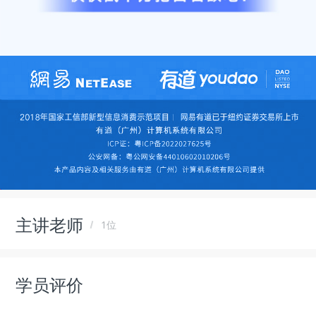
主讲老师
1位
学员评价