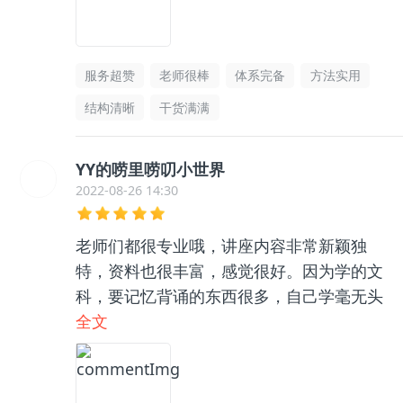
服务超赞
老师很棒
体系完备
方法实用
结构清晰
干货满满
YY的唠里唠叨小世界
2022-08-26 14:30
老师们都很专业哦，讲座内容非常新颖独
特，资料也很丰富，感觉很好。因为学的文
科，要记忆背诵的东西很多，自己学毫无头
绪，和咨询老师聊了之后收获很大，逻辑框
全文
架清晰了很多，总之很推荐👍🏻