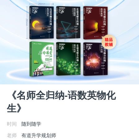
《名师全归纳-语数英物化
生》
时间
随到随学
老师
有道升学规划师