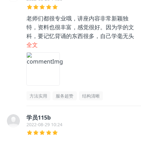
老师们都很专业哦，讲座内容非常新颖独
特，资料也很丰富，感觉很好。因为学的文
科，要记忆背诵的东西很多，自己学毫无头
绪，和咨询老师聊了之后收获很大，逻辑框
全文
架清晰了很多，总之很推荐👍🏻
方法实用
服务超赞
结构清晰
学员115b
2022-08-29 10:24